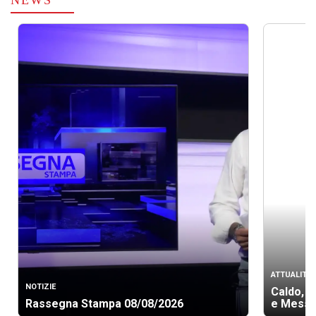
NEWS
ATTUALITÀ
NOTIZIE
Caldo, b
Rassegna Stampa 08/08/2026
e Messi