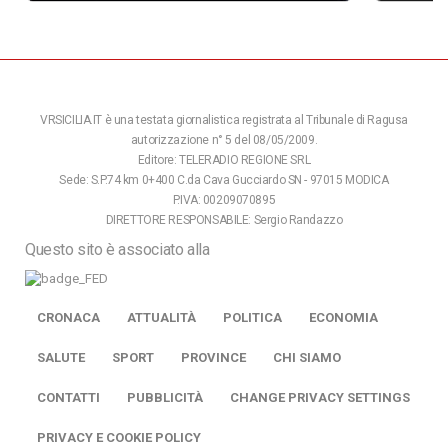
VRSICILIA.IT è una testata giornalistica registrata al Tribunale di Ragusa
autorizzazione n° 5 del 08/05/2009.
Editore: TELERADIO REGIONE SRL
Sede: S.P.74 km 0+400 C.da Cava Gucciardo SN - 97015 MODICA
P.IVA: 00209070895
DIRETTORE RESPONSABILE: Sergio Randazzo
Questo sito è associato alla
CRONACA
ATTUALITÀ
POLITICA
ECONOMIA
SALUTE
SPORT
PROVINCE
CHI SIAMO
CONTATTI
PUBBLICITÀ
CHANGE PRIVACY SETTINGS
PRIVACY E COOKIE POLICY