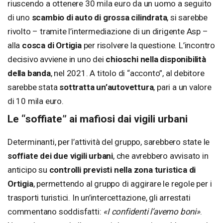
riuscendo a ottenere 30 mila euro da un uomo a seguito
di uno
scambio di auto di grossa cilindrata
, si sarebbe
rivolto – tramite l’intermediazione di un dirigente Asp –
alla
cosca di Ortigia
per risolvere la questione. L’incontro
decisivo avviene in uno dei
chioschi nella disponibilità
della banda
, nel 2021. A titolo di “acconto”, al debitore
sarebbe stata
sottratta un’autovettura
, pari a un valore
di 10 mila euro.
Le “soffiate” ai mafiosi dai vigili urbani
Determinanti, per l’attività del gruppo, sarebbero state le
soffiate dei due vigili urbani
, che avrebbero avvisato in
anticipo su
controlli previsti nella zona turistica di
Ortigia
, permettendo al gruppo di aggirare le regole per i
trasporti turistici. In un’intercettazione, gli arrestati
commentano soddisfatti:
«I confidenti l’avemo boni»
.