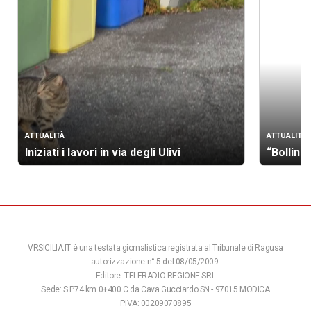
ATTUALITÀ
ATTUALITÀ
Iniziati i lavori in via degli Ulivi
“Bollino
VRSICILIA.IT è una testata giornalistica registrata al Tribunale di Ragusa
autorizzazione n° 5 del 08/05/2009.
Editore: TELERADIO REGIONE SRL
Sede: S.P.74 km 0+400 C.da Cava Gucciardo SN - 97015 MODICA
P.IVA: 00209070895