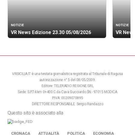
NOTIZIE
NOTIZIE
VR News Edizione 23.30 05/08/2026
VR News
VRSICILIA.IT è una testata giornalistica registrata al Tribunale di Ragusa
autorizzazione n° 5 del 08/05/2009.
Editore: TELERADIO REGIONE SRL
Sede: S.P.74 km 0+400 C.da Cava Gucciardo SN - 97015 MODICA
P.IVA: 00209070895
DIRETTORE RESPONSABILE: Sergio Randazzo
Questo sito è associato alla
CRONACA
ATTUALITÀ
POLITICA
ECONOMIA