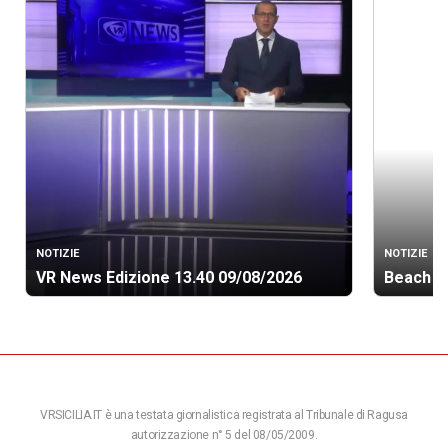
NOTIZIE
NOTIZIE
VR News Edizione 13.40 09/08/2026
Beach so
VRSICILIA.IT è una testata giornalistica registrata al Tribunale di Ragusa
autorizzazione n° 5 del 08/05/2009.