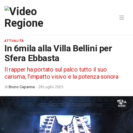
ATTUALITÀ
In 6mila alla Villa Bellini per
Sfera Ebbasta
Il rapper ha portato sul palco tutto il suo
carisma, l’impatto visivo e la potenza sonora
di
Bruno Capanna
-
28 Luglio 2025