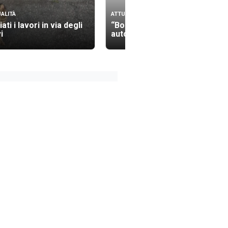
ALITÀ
ATTUALITÀ
iati i lavori in via degli
“Bollino nero” sulle
i
autostrade