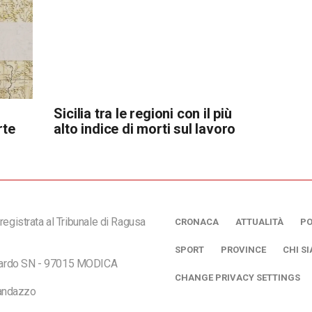
Sicilia tra le regioni con il più
rte
alto indice di morti sul lavoro
registrata al Tribunale di Ragusa
CRONACA
ATTUALITÀ
PO
SPORT
PROVINCE
CHI S
ciardo SN - 97015 MODICA
CHANGE PRIVACY SETTINGS
andazzo