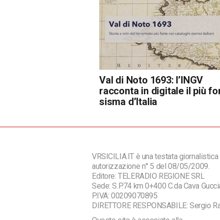
Val di Noto 1693: l’INGV
racconta in digitale il più fo
sisma d’Italia
VRSICILIA.IT è una testata giornalistica 
autorizzazione n° 5 del 08/05/2009.
Editore: TELERADIO REGIONE SRL
Sede: S.P.74 km 0+400 C.da Cava Guc
P.IVA: 00209070895
DIRETTORE RESPONSABILE: Sergio R