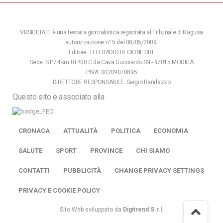
VRSICILIA.IT è una testata giornalistica registrata al Tribunale di Ragusa
autorizzazione n° 5 del 08/05/2009.
Editore: TELERADIO REGIONE SRL
Sede: S.P.74 km 0+400 C.da Cava Gucciardo SN - 97015 MODICA
P.IVA: 00209070895
DIRETTORE RESPONSABILE: Sergio Randazzo
Questo sito è associato alla
CRONACA
ATTUALITÀ
POLITICA
ECONOMIA
SALUTE
SPORT
PROVINCE
CHI SIAMO
CONTATTI
PUBBLICITÀ
CHANGE PRIVACY SETTINGS
PRIVACY E COOKIE POLICY
Sito Web sviluppato da
Digitrend S.r.l
.