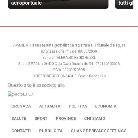
aeroportuale
tutti gli
VRSICILIA.IT è una testata giornalistica registrata al Tribunale di Ragusa
autorizzazione n° 5 del 08/05/2009.
Editore: TELERADIO REGIONE SRL
Sede: S.P.74 km 0+400 C.da Cava Gucciardo SN - 97015 MODICA
P.IVA: 00209070895
DIRETTORE RESPONSABILE: Sergio Randazzo
Questo sito è associato alla
CRONACA
ATTUALITÀ
POLITICA
ECONOMIA
SALUTE
SPORT
PROVINCE
CHI SIAMO
CONTATTI
PUBBLICITÀ
CHANGE PRIVACY SETTINGS