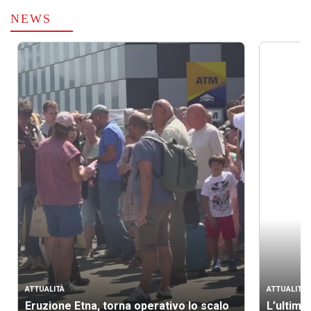
NEWS
ATTUALITÀ
ATTUALITÀ
Eruzione Etna, torna operativo lo scalo
L’ultimo