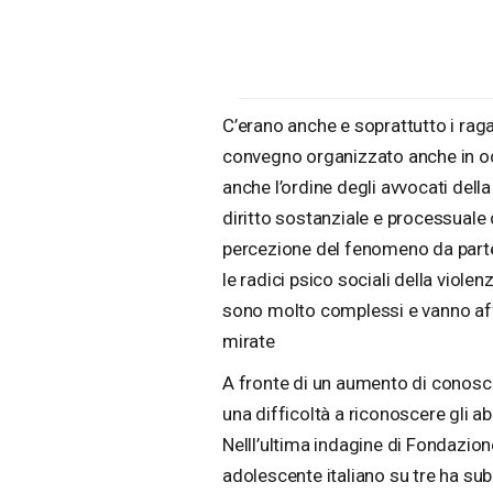
C’erano anche e soprattutto i raga
convegno organizzato anche in oc
anche l’ordine degli avvocati della
diritto sostanziale e processuale
percezione del fenomeno da parte d
le radici psico sociali della violen
sono molto complessi e vanno affro
mirate
A fronte di un aumento di conosce
una difficoltà a riconoscere gli ab
Nelll’ultima indagine di Fondazio
adolescente italiano su tre ha sub