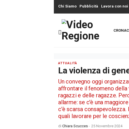
Chi Siamo
Pubblicità
Lavora con noi
CRONAC
ATTUALITÀ
La violenza di gen
Un convegno oggi organizzato
affrontare il fenomeno della 
ragazzi e delle ragazze. Perc
allarme: se c'è una maggior
c'è scarsa consapevolezza. I
quali lavorare per le coscie
di
Chiara Scucces
-
25 Novembre 2024