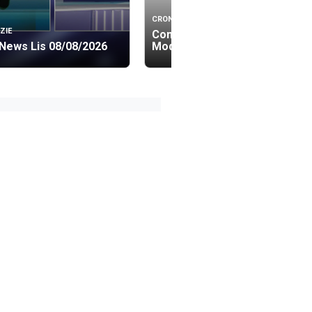
CRONACA
ZIE
Controlli a tappeto nel
News Lis 08/08/2026
Modicano