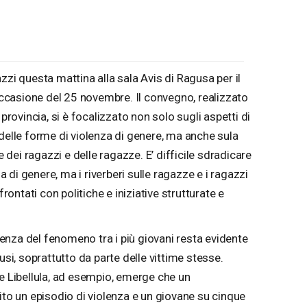
zzi questa mattina alla sala Avis di Ragusa per il
casione del 25 novembre. Il convegno, realizzato
 provincia, si è focalizzato non solo sugli aspetti di
 delle forme di violenza di genere, ma anche sula
ei ragazzi e delle ragazze. E’ difficile sdradicare
za di genere, ma i riverberi sulle ragazze e i ragazzi
ntati con politiche e iniziative strutturate e
nza del fenomeno tra i più giovani resta evidente
usi, soprattutto da parte delle vittime stesse.
ne Libellula, ad esempio, emerge che un
ito un episodio di violenza e un giovane su cinque