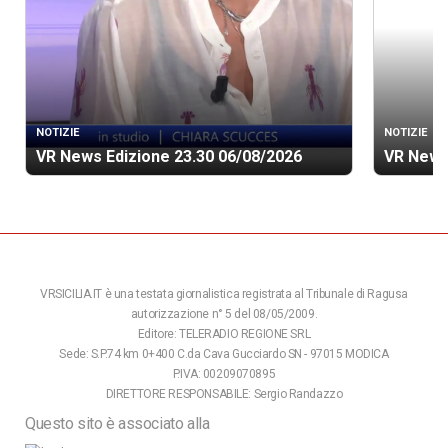
NOTIZIE
NOTIZIE
VR News Edizione 23.30 06/08/2026
VR News
VRSICILIA.IT è una testata giornalistica registrata al Tribunale di Ragusa
autorizzazione n° 5 del 08/05/2009.
Editore: TELERADIO REGIONE SRL
Sede: S.P.74 km 0+400 C.da Cava Gucciardo SN - 97015 MODICA
P.IVA: 00209070895
DIRETTORE RESPONSABILE: Sergio Randazzo
Questo sito è associato alla