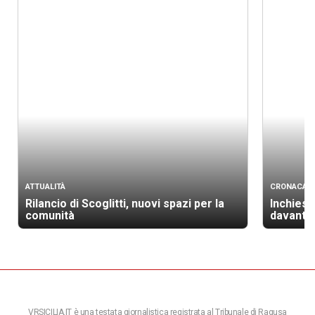
ATTUALITÀ
CRONACA
Rilancio di Scoglitti, nuovi spazi per la
Inchiest
comunità
davanti a
VRSICILIA.IT è una testata giornalistica registrata al Tribunale di Ragusa