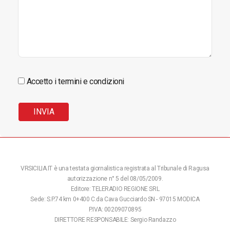
Accetto i termini e condizioni
VRSICILIA.IT è una testata giornalistica registrata al Tribunale di Ragusa
autorizzazione n° 5 del 08/05/2009.
Editore: TELERADIO REGIONE SRL
Sede: S.P.74 km 0+400 C.da Cava Gucciardo SN - 97015 MODICA
P.IVA: 00209070895
DIRETTORE RESPONSABILE: Sergio Randazzo