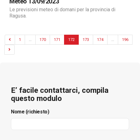
Meteo 13/09/2023
Le previsioni meteo di domani per la provincia di
Ragusa.
1
...
170
171
172
173
174
...
196
E’ facile contattarci, compila
questo modulo
Nome (richiesto)