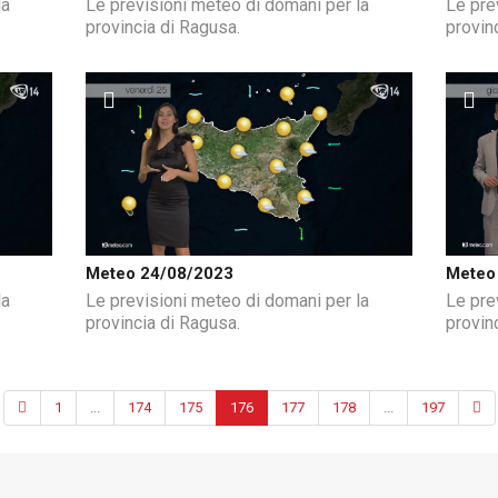
la
Le previsioni meteo di domani per la
Le pre
provincia di Ragusa.
provin
Meteo 24/08/2023
Meteo
la
Le previsioni meteo di domani per la
Le pre
provincia di Ragusa.
provin
1
...
174
175
176
177
178
...
197