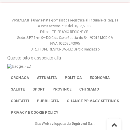
VRSICILIA.IT è una testata giornalistica registrata al Tribunale di Ragusa
autorizzazione n° 5 del 08/05/2009.
Editore: TELERADIO REGIONE SRL
Sede: S.P.74 km 0+400 C.da Cava Gucciardo SN - 97015 MODICA
P.IVA: 00209070895
DIRETTORE RESPONSABILE: Sergio Randazzo
Questo sito è associato alla
CRONACA
ATTUALITÀ
POLITICA
ECONOMIA
SALUTE
SPORT
PROVINCE
CHI SIAMO
CONTATTI
PUBBLICITÀ
CHANGE PRIVACY SETTINGS
PRIVACY E COOKIE POLICY
Sito Web sviluppato da
Digitrend S.r.l
.