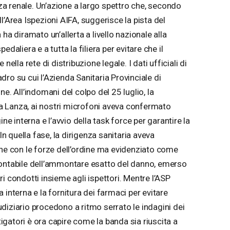
enza renale. Un’azione a largo spettro che, secondo
l’Area Ispezioni AIFA, suggerisce la pista del
ha diramato un’allerta a livello nazionale alla
daliera e a tutta la filiera per evitare che il
nella rete di distribuzione legale. I dati ufficiali di
ro su cui l’Azienda Sanitaria Provinciale di
e. All’indomani del colpo del 25 luglio, la
ara Lanza, ai nostri microfoni aveva confermato
ine interna e l’avvio della task force per garantire la
 In quella fase, la dirigenza sanitaria aveva
one con le forze dell’ordine ma evidenziato come
contabile dell’ammontare esatto del danno, emerso
i condotti insieme agli ispettori. Mentre l’ASP
 interna e la fornitura dei farmaci per evitare
giudiziario procedono a ritmo serrato le indagini dei
stigatori è ora capire come la banda sia riuscita a