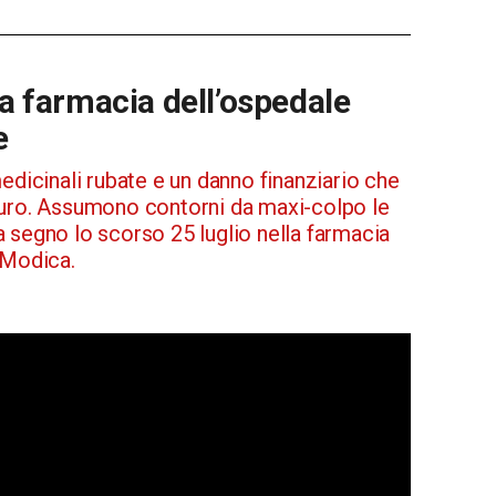
la farmacia dell’ospedale
e
edicinali rubate e un danno finanziario che
euro. Assumono contorni da maxi-colpo le
 segno lo scorso 25 luglio nella farmacia
 Modica.