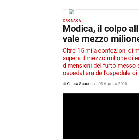
CRONACA
Modica, il colpo al
vale mezzo milion
Oltre 15 mila confezioni di m
supera il mezzo milione di 
dimensioni del furto messo a
ospedaliera dell'ospedale di
di
Chiara Scucces
-
05 Agosto 2026