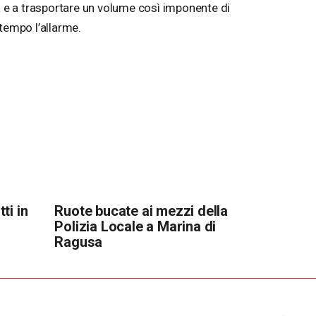
ia e a trasportare un volume così imponente di
tempo l’allarme.
ti in
Ruote bucate ai mezzi della
Polizia Locale a Marina di
Ragusa