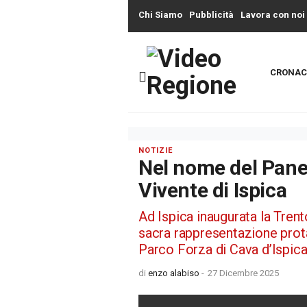
Chi Siamo
Pubblicità
Lavora con noi
CRONAC
NOTIZIE
Nel nome del Pane,
Vivente di Ispica
Ad Ispica inaugurata la Tren
sacra rappresentazione prot
Parco Forza di Cava d’Ispica
di
enzo alabiso
-
27 Dicembre 2025