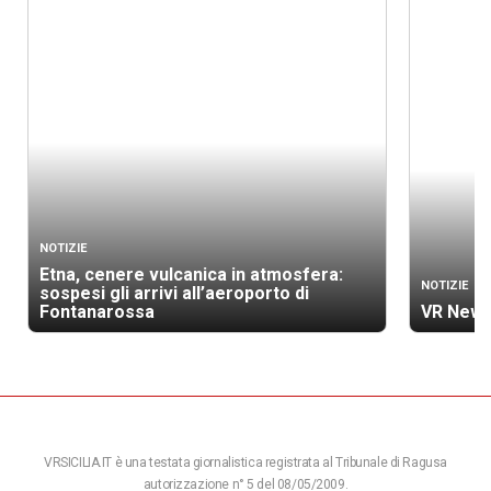
NOTIZIE
Etna, cenere vulcanica in atmosfera:
NOTIZIE
sospesi gli arrivi all’aeroporto di
Fontanarossa
VR News
VRSICILIA.IT è una testata giornalistica registrata al Tribunale di Ragusa
autorizzazione n° 5 del 08/05/2009.