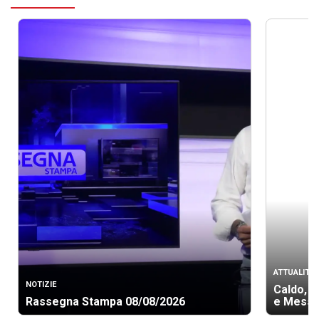
ATTUALITÀ
NOTIZIE
Caldo, b
Rassegna Stampa 08/08/2026
e Messi