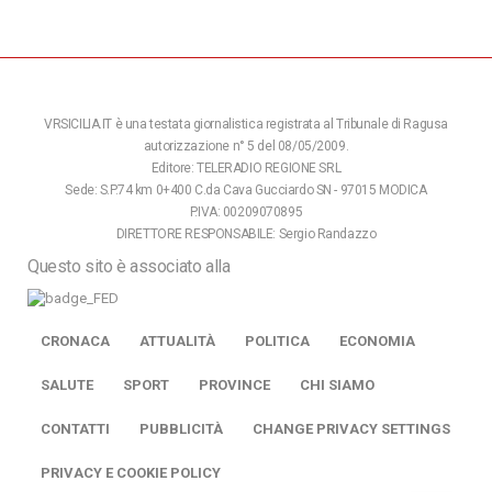
VRSICILIA.IT è una testata giornalistica registrata al Tribunale di Ragusa
autorizzazione n° 5 del 08/05/2009.
Editore: TELERADIO REGIONE SRL
Sede: S.P.74 km 0+400 C.da Cava Gucciardo SN - 97015 MODICA
P.IVA: 00209070895
DIRETTORE RESPONSABILE: Sergio Randazzo
Questo sito è associato alla
CRONACA
ATTUALITÀ
POLITICA
ECONOMIA
SALUTE
SPORT
PROVINCE
CHI SIAMO
CONTATTI
PUBBLICITÀ
CHANGE PRIVACY SETTINGS
PRIVACY E COOKIE POLICY