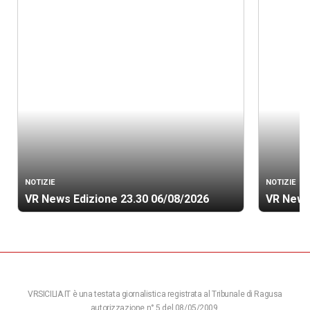
NOTIZIE
NOTIZIE
VR News Edizione 23.30 06/08/2026
VR News
VRSICILIA.IT è una testata giornalistica registrata al Tribunale di Ragusa
autorizzazione n° 5 del 08/05/2009.