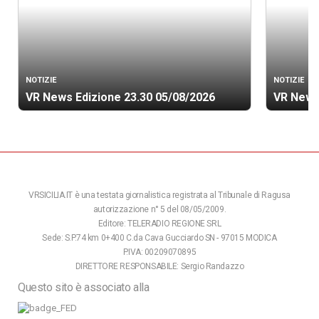
NOTIZIE
NOTIZIE
VR News Edizione 23.30 05/08/2026
VR News
VRSICILIA.IT è una testata giornalistica registrata al Tribunale di Ragusa
autorizzazione n° 5 del 08/05/2009.
Editore: TELERADIO REGIONE SRL
Sede: S.P.74 km 0+400 C.da Cava Gucciardo SN - 97015 MODICA
P.IVA: 00209070895
DIRETTORE RESPONSABILE: Sergio Randazzo
Questo sito è associato alla