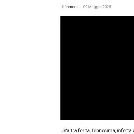
di
finmedia
-
09 Maggio 2025
Loaded
:
Unmute
0%
Un’altra ferita, l’ennesima, infert