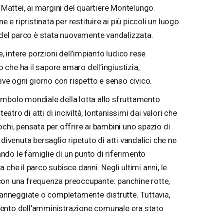
e Mattei, ai margini del quartiere Montelungo.
 ripristinata per restituire ai più piccoli un luogo
i del parco è stata nuovamente vandalizzata.
e, intere porzioni dell’impianto ludico rese
o che ha il sapore amaro dell’ingiustizia,
vive ogni giorno con rispetto e senso civico.
 simbolo mondiale della lotta allo sfruttamento
eatro di atti di inciviltà, lontanissimi dai valori che
chi, pensata per offrire ai bambini uno spazio di
divenuta bersaglio ripetuto di atti vandalici che ne
do le famiglie di un punto di riferimento
che il parco subisce danni. Negli ultimi anni, le
con una frequenza preoccupante: panchine rotte,
 danneggiate o completamente distrutte. Tuttavia,
ervento dell’amministrazione comunale era stato