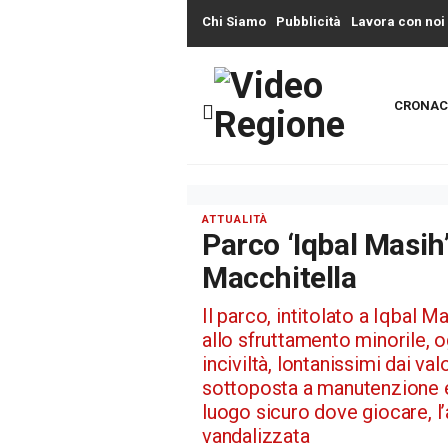
Chi Siamo
Pubblicità
Lavora con noi
CRONAC
ATTUALITÀ
Parco ‘Iqbal Masih’
Macchitella
Il parco, intitolato a Iqbal M
allo sfruttamento minorile, og
inciviltà, lontanissimi dai v
sottoposta a manutenzione e r
luogo sicuro dove giocare, l
vandalizzata