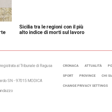
Sicilia tra le regioni con il più
rte
alto indice di morti sul lavoro
registrata al Tribunale di Ragusa
CRONACA
ATTUALITÀ
PO
SPORT
PROVINCE
CHI S
ciardo SN - 97015 MODICA
CHANGE PRIVACY SETTINGS
andazzo