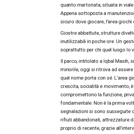
quanto martoriata, situata in vial
Appena sottoposta a manutenzione e
sicuro dove giocare, l’area gioch
Giostre abbattute, strutture divelt
inutilizzabili in poche ore. Un gest
soprattutto per chi quel luogo lo 
Il parco, intitolato a Iqbal Masih,
minorile, oggi si ritrova ad essere t
quel nome porta con sé. L’area gio
crescita, socialità e movimento, è 
compromettono la funzione, privan
fondamentale. Non è la prima volta 
segnalazioni si sono susseguite 
rifiuti abbandonati, attrezzature
proprio di recente, grazie all’int