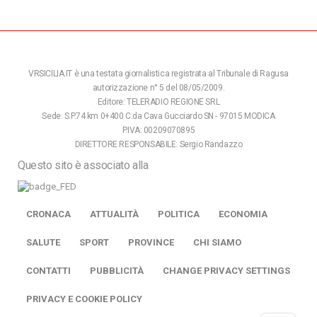
VRSICILIA.IT è una testata giornalistica registrata al Tribunale di Ragusa
autorizzazione n° 5 del 08/05/2009.
Editore: TELERADIO REGIONE SRL
Sede: S.P.74 km 0+400 C.da Cava Gucciardo SN - 97015 MODICA
P.IVA: 00209070895
DIRETTORE RESPONSABILE: Sergio Randazzo
Questo sito è associato alla
CRONACA
ATTUALITÀ
POLITICA
ECONOMIA
SALUTE
SPORT
PROVINCE
CHI SIAMO
CONTATTI
PUBBLICITÀ
CHANGE PRIVACY SETTINGS
PRIVACY E COOKIE POLICY