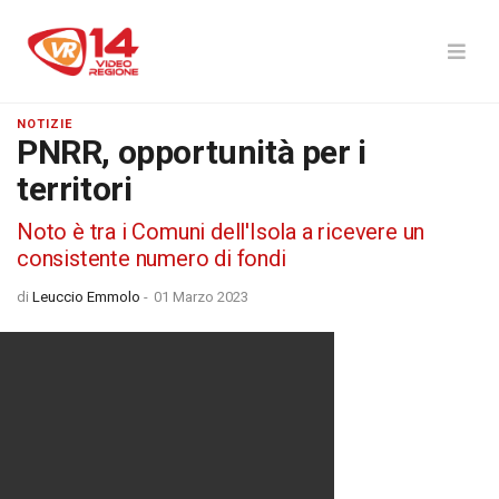
NOTIZIE
PNRR, opportunità per i
territori
Noto è tra i Comuni dell'Isola a ricevere un
consistente numero di fondi
di
Leuccio Emmolo
-
01 Marzo 2023