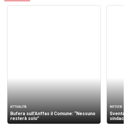
ATTUALITÀ
NOTIZIE
Bufera sull’Anffas il Comune: “Nessuno
Sventato
resterà solo”
sindaco 