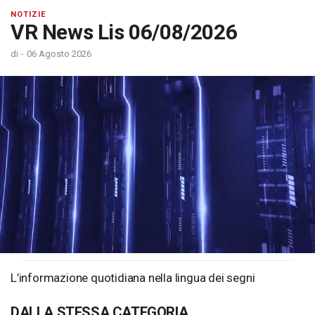
NOTIZIE
VR News Lis 06/08/2026
di
-
06 Agosto 2026
Loaded
:
Unmute
11.05%
L’informazione quotidiana nella lingua dei segni
DALLA STESSA CATEGORIA