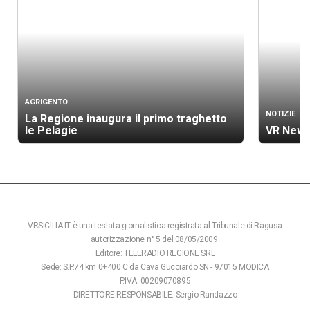
AGRIGENTO
NOTIZIE
La Regione inaugura il primo traghetto
le Pelagie
VR News
VRSICILIA.IT è una testata giornalistica registrata al Tribunale di Ragusa
autorizzazione n° 5 del 08/05/2009.
Editore: TELERADIO REGIONE SRL
Sede: S.P.74 km 0+400 C.da Cava Gucciardo SN - 97015 MODICA
P.IVA: 00209070895
DIRETTORE RESPONSABILE: Sergio Randazzo