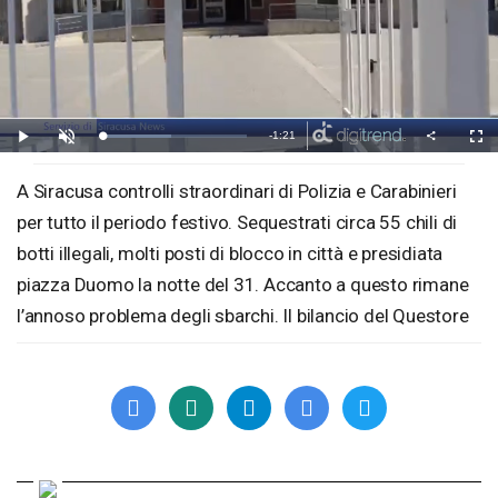
Remaining
-
1:21
Share
Loaded
:
Play
Unmute
Fullscre
Time
48.29%
A Siracusa controlli straordinari di Polizia e Carabinieri
per tutto il periodo festivo. Sequestrati circa 55 chili di
botti illegali, molti posti di blocco in città e presidiata
piazza Duomo la notte del 31. Accanto a questo rimane
l’annoso problema degli sbarchi. Il bilancio del Questore