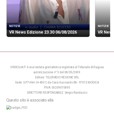
NOTIZIE
NOTIZIE
VR News Edizione 23.30 06/08/2026
VR News
VRSICILIA.IT è una testata giornalistica registrata al Tribunale di Ragusa
autorizzazione n° 5 del 08/05/2009.
Editore: TELERADIO REGIONE SRL
Sede: S.P.74 km 0+400 C.da Cava Gucciardo SN - 97015 MODICA
P.IVA: 00209070895
DIRETTORE RESPONSABILE: Sergio Randazzo
Questo sito è associato alla