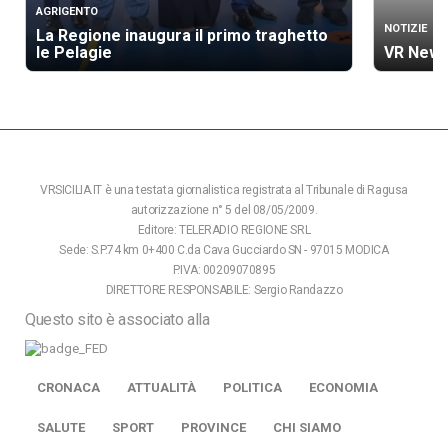
AGRIGENTO
NOTIZIE
La Regione inaugura il primo traghetto
le Pelagie
VR News
VRSICILIA.IT è una testata giornalistica registrata al Tribunale di Ragusa
autorizzazione n° 5 del 08/05/2009.
Editore: TELERADIO REGIONE SRL
Sede: S.P.74 km 0+400 C.da Cava Gucciardo SN - 97015 MODICA
P.IVA: 00209070895
DIRETTORE RESPONSABILE: Sergio Randazzo
Questo sito è associato alla
CRONACA
ATTUALITÀ
POLITICA
ECONOMIA
SALUTE
SPORT
PROVINCE
CHI SIAMO