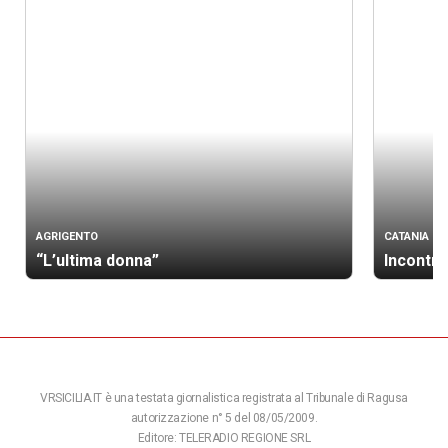
AGRIGENTO
CATANIA
“L’ultima donna”
Incontro
VRSICILIA.IT è una testata giornalistica registrata al Tribunale di Ragusa
autorizzazione n° 5 del 08/05/2009.
Editore: TELERADIO REGIONE SRL