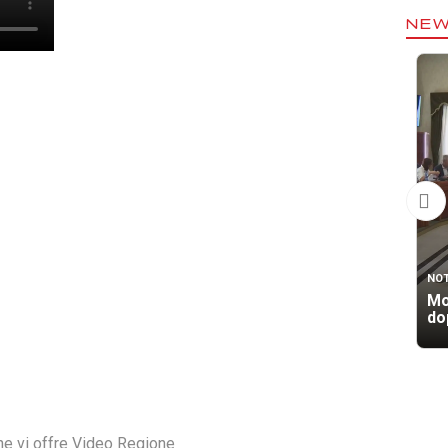
NE
NOT
Mo
dop
he vi offre Video Regione