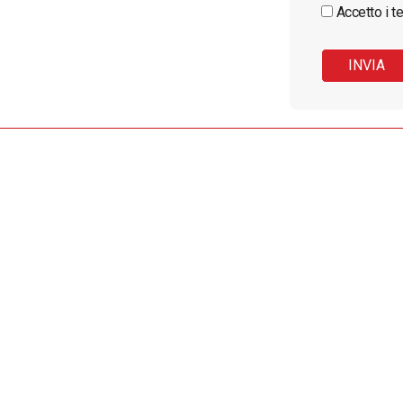
Accetto i te
VRSICILIA.IT è una testata giornalistica 
autorizzazione n° 5 del 08/05/2009.
Editore: TELERADIO REGIONE SRL
Sede: S.P.74 km 0+400 C.da Cava Guc
P.IVA: 00209070895
DIRETTORE RESPONSABILE: Sergio R
Questo sito è associato alla