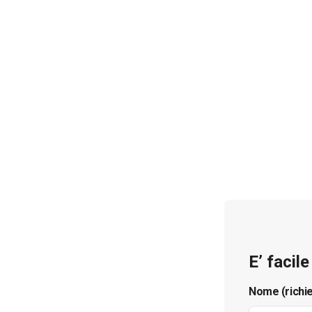
E’ facil
Nome (richi