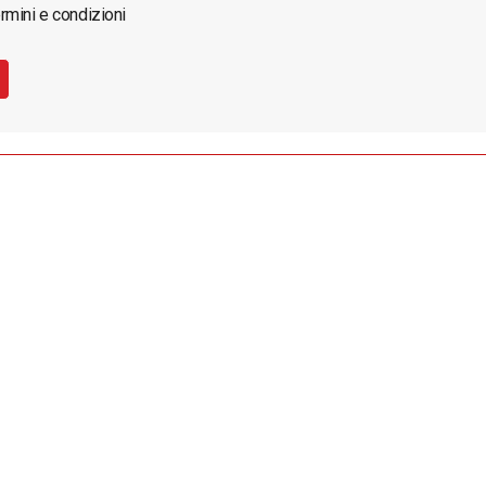
rmini e condizioni
registrata al Tribunale di Ragusa
CRONACA
ATTUALITÀ
PO
SPORT
PROVINCE
CHI S
ciardo SN - 97015 MODICA
CHANGE PRIVACY SETTINGS
andazzo
Sito Web sviluppato da
Digitrend S.r.l
.