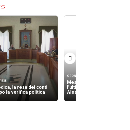
WS
CRONACA
IZIE
Messina si ferma per
dica, la resa dei conti
l’ultimo saluto ad
o la verifica politica
Alessandra Frazzica