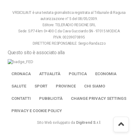
VRSICILIA.IT è una testata giornalistica registrata al Tribunale di Ragusa
autorizzazione n° 5 del 08/05/2009.
Editore: TELERADIO REGIONE SRL
Sede: S.P.74 km 0+400 C.da Cava Gucciardo SN - 97015 MODICA
P.IVA: 00209070895
DIRETTORE RESPONSABILE: Sergio Randazzo
Questo sito è associato alla
CRONACA
ATTUALITÀ
POLITICA
ECONOMIA
SALUTE
SPORT
PROVINCE
CHI SIAMO
CONTATTI
PUBBLICITÀ
CHANGE PRIVACY SETTINGS
PRIVACY E COOKIE POLICY
Sito Web sviluppato da
Digitrend S.r.l
.