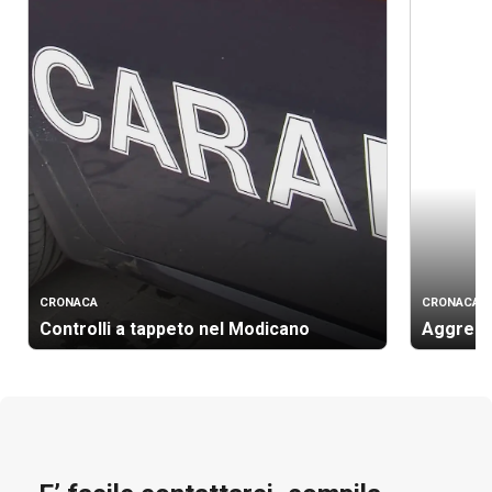
CRONACA
CRONACA
Controlli a tappeto nel Modicano
Aggressi