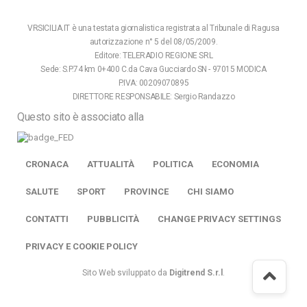
VRSICILIA.IT è una testata giornalistica registrata al Tribunale di Ragusa
autorizzazione n° 5 del 08/05/2009.
Editore: TELERADIO REGIONE SRL
Sede: S.P.74 km 0+400 C.da Cava Gucciardo SN - 97015 MODICA
P.IVA: 00209070895
DIRETTORE RESPONSABILE: Sergio Randazzo
Questo sito è associato alla
CRONACA
ATTUALITÀ
POLITICA
ECONOMIA
SALUTE
SPORT
PROVINCE
CHI SIAMO
CONTATTI
PUBBLICITÀ
CHANGE PRIVACY SETTINGS
PRIVACY E COOKIE POLICY
Sito Web sviluppato da
Digitrend S.r.l
.