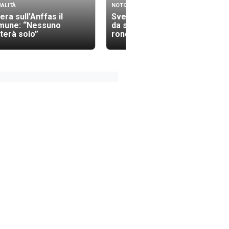
ALITÀ
NOTIZIE
era sull’Anffas il
Sventato un altro colpo:
mune: “Nessuno
da stanotte il sindaco fa le
terà solo”
ronde