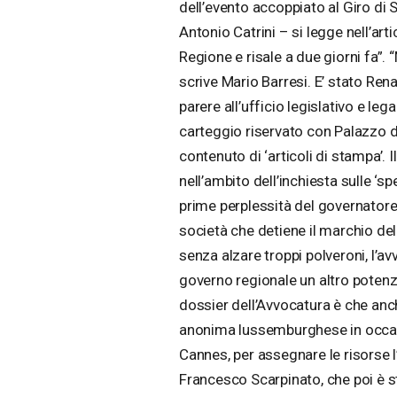
dell’evento accoppiato al Giro di Si
Antonio Catrini – si legge nell’art
Regione e risale a due giorni fa”. 
scrive Mario Barresi. E’ stato Ren
parere all’ufficio legislativo e le
carteggio riservato con Palazzo d’
contenuto di ‘articoli di stampa’. I
nell’ambito dell’inchiesta sulle ‘sp
prime perplessità del governatore
società che detiene il marchio del G
senza alzare troppi polveroni, l’
governo regionale un altro potenzi
dossier dell’Avvocatura è che anc
anonima lussemburghese in occasi
Cannes, per assegnare le risorse l
Francesco Scarpinato, che poi è st