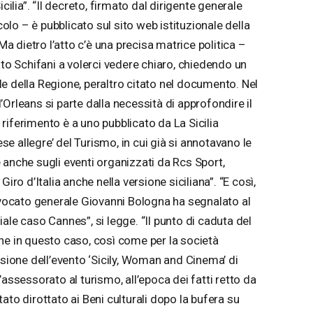
cilia”. “Il decreto, firmato dal dirigente generale
icolo – è pubblicato sul sito web istituzionale della
“Ma dietro l’atto c’è una precisa matrice politica –
ato Schifani a volerci vedere chiaro, chiedendo un
gale della Regione, peraltro citato nel documento. Nel
Orleans si parte dalla necessità di approfondire il
l riferimento è a uno pubblicato da La Sicilia
ese allegre’ del Turismo, in cui già si annotavano le
 anche sugli eventi organizzati da Rcs Sport,
iro d’Italia anche nella versione siciliana”. “E così,
avvocato generale Giovanni Bologna ha segnalato al
ale caso Cannes”, si legge. “Il punto di caduta del
he in questo caso, così come per la società
one dell’evento ‘Sicily, Woman and Cinema’ di
’assessorato al turismo, all’epoca dei fatti retto da
ato dirottato ai Beni culturali dopo la bufera su