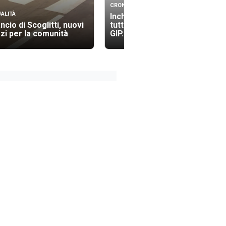
CRONACA
ALITÀ
Inchiesta Anffas Modica,
ancio di Scoglitti, nuovi
tutti in silenzio davanti al
zi per la comunità
GIP.