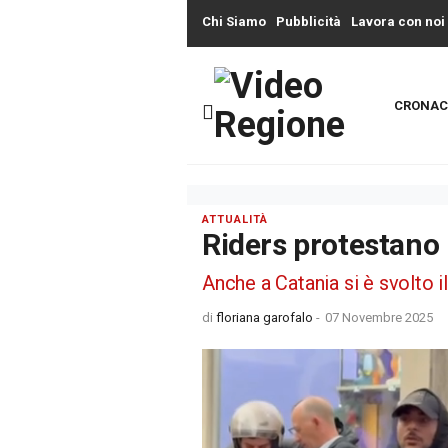
Chi Siamo
Pubblicità
Lavora con noi
CRONAC
ATTUALITÀ
Riders protestano p
Anche a Catania si è svolto il 
di
floriana garofalo
-
07 Novembre 2025