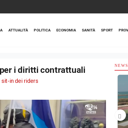
A
ATTUALITÀ
POLITICA
ECONOMIA
SANITÀ
SPORT
PROV
NEW
er i diritti contrattuali
sit-in dei riders