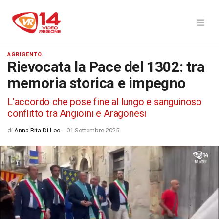
AGRIGENTO
Rievocata la Pace del 1302: tra
memoria storica e impegno
L’accordo che pose fine al lungo e sanguinoso
conflitto tra Angioini e Aragonesi
di
Anna Rita Di Leo
-
01 Settembre 2025