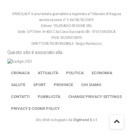
VRSICILIA.IT è una testata giornalistica registrata al Tribunale di Ragusa
autorizzazione n° 5 del 08/05/2009.
Editore: TELERADIO REGIONE SRL
Sede: S.P.74 km 0+400 C.da Cava Gucciardo SN - 97015 MODICA
P.IVA: 00209070895
DIRETTORE RESPONSABILE: Sergio Randazzo
Questo sito è associato alla
CRONACA
ATTUALITÀ
POLITICA
ECONOMIA
SALUTE
SPORT
PROVINCE
CHI SIAMO
CONTATTI
PUBBLICITÀ
CHANGE PRIVACY SETTINGS
PRIVACY E COOKIE POLICY
Sito Web sviluppato da
Digitrend S.r.l
.