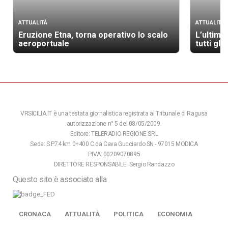
ATTUALITÀ
ATTUALITÀ
Eruzione Etna, torna operativo lo scalo
L’ultimo
aeroportuale
tutti gli
VRSICILIA.IT è una testata giornalistica registrata al Tribunale di Ragusa
autorizzazione n° 5 del 08/05/2009.
Editore: TELERADIO REGIONE SRL
Sede: S.P.74 km 0+400 C.da Cava Gucciardo SN - 97015 MODICA
P.IVA: 00209070895
DIRETTORE RESPONSABILE: Sergio Randazzo
Questo sito è associato alla
CRONACA
ATTUALITÀ
POLITICA
ECONOMIA