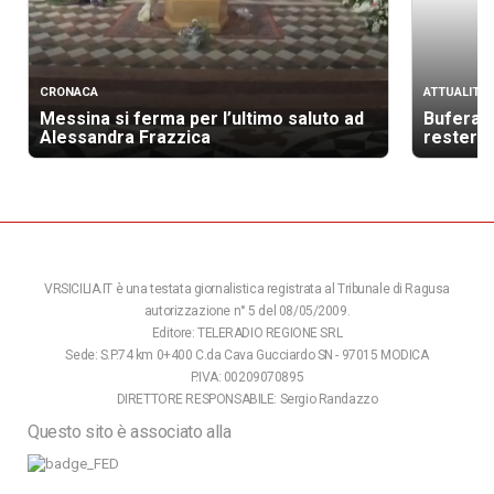
CRONACA
ATTUALITÀ
Messina si ferma per l’ultimo saluto ad
Bufera s
Alessandra Frazzica
resterà 
VRSICILIA.IT è una testata giornalistica registrata al Tribunale di Ragusa
autorizzazione n° 5 del 08/05/2009.
Editore: TELERADIO REGIONE SRL
Sede: S.P.74 km 0+400 C.da Cava Gucciardo SN - 97015 MODICA
P.IVA: 00209070895
DIRETTORE RESPONSABILE: Sergio Randazzo
Questo sito è associato alla