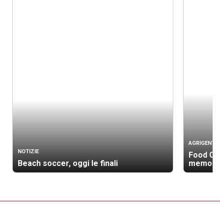
AGRIGENTO
NOTIZIE
Food Cam
Beach soccer, oggi le finali
memoria,