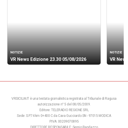
NOTIZIE
NOTIZIE
VR News Edizione 23.30 05/08/2026
VR News
VRSICILIA.IT è una testata giornalistica registrata al Tribunale di Ragusa
autorizzazione n° 5 del 08/05/2009.
Editore: TELERADIO REGIONE SRL
Sede: S.P.74 km 0+400 C.da Cava Gucciardo SN - 97015 MODICA
P.IVA: 00209070895
DIRETTORE RESPONSABILE: Sergio Randazzo