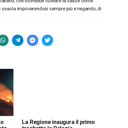
 italiano, che dovrebbe tutelare la salute come
si svuota impoverendosi sempre più e negando, di
so
La Regione inaugura il primo