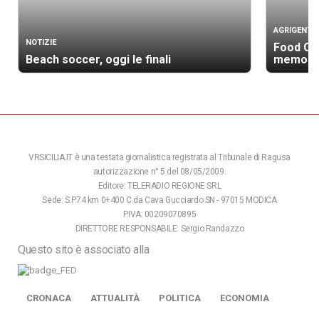
AGRIGENTO
NOTIZIE
Food Cam
Beach soccer, oggi le finali
memoria,
VRSICILIA.IT è una testata giornalistica registrata al Tribunale di Ragusa
autorizzazione n° 5 del 08/05/2009.
Editore: TELERADIO REGIONE SRL
Sede: S.P.74 km 0+400 C.da Cava Gucciardo SN - 97015 MODICA
P.IVA: 00209070895
DIRETTORE RESPONSABILE: Sergio Randazzo
Questo sito è associato alla
CRONACA
ATTUALITÀ
POLITICA
ECONOMIA