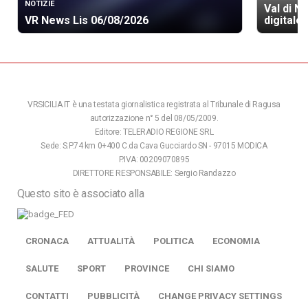
NOTIZIE
Val di N
VR News Lis 06/08/2026
digitale 
VRSICILIA.IT è una testata giornalistica registrata al Tribunale di Ragusa
autorizzazione n° 5 del 08/05/2009.
Editore: TELERADIO REGIONE SRL
Sede: S.P.74 km 0+400 C.da Cava Gucciardo SN - 97015 MODICA
P.IVA: 00209070895
DIRETTORE RESPONSABILE: Sergio Randazzo
Questo sito è associato alla
CRONACA
ATTUALITÀ
POLITICA
ECONOMIA
SALUTE
SPORT
PROVINCE
CHI SIAMO
CONTATTI
PUBBLICITÀ
CHANGE PRIVACY SETTINGS