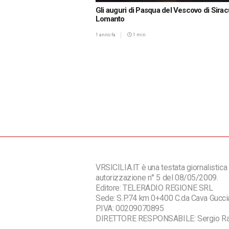
Gli auguri di Pasqua del Vescovo di Sira
Lomanto
1 anno fa
1 min
VRSICILIA.IT è una testata giornalistica 
autorizzazione n° 5 del 08/05/2009.
Editore: TELERADIO REGIONE SRL
Sede: S.P.74 km 0+400 C.da Cava Guc
P.IVA: 00209070895
DIRETTORE RESPONSABILE: Sergio R