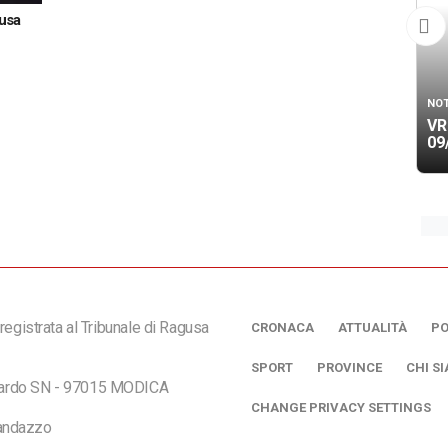
cusa
NOT
VR
09
registrata al Tribunale di Ragusa
CRONACA
ATTUALITÀ
PO
SPORT
PROVINCE
CHI S
ciardo SN - 97015 MODICA
CHANGE PRIVACY SETTINGS
andazzo