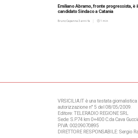
Emiliano Abramo, fronte progressista, è i
candidato Sindaco a Catania
Bruno Capanna
3 anni fa
1 min
VRSICILIA.IT è una testata giornalistica 
autorizzazione n° 5 del 08/05/2009.
Editore: TELERADIO REGIONE SRL
Sede: S.P.74 km 0+400 C.da Cava Guc
P.IVA: 00209070895
DIRETTORE RESPONSABILE: Sergio R