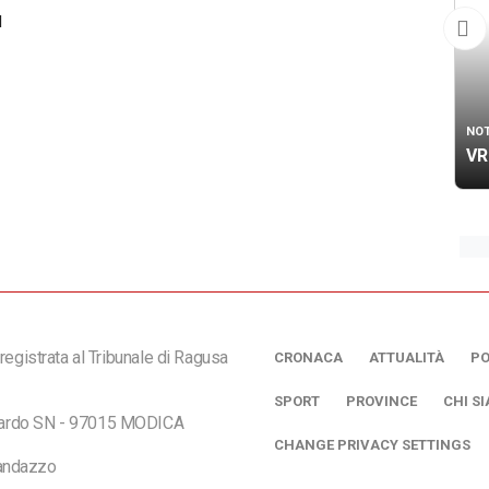
l
NOT
VR
registrata al Tribunale di Ragusa
CRONACA
ATTUALITÀ
PO
SPORT
PROVINCE
CHI S
ciardo SN - 97015 MODICA
CHANGE PRIVACY SETTINGS
andazzo