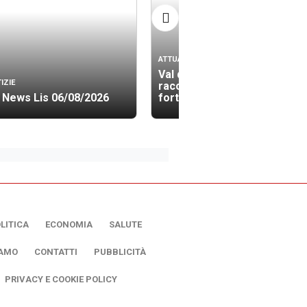
ATTUALITÀ
Val di Noto 1693: l’INGV
IZIE
racconta in digitale il più
 News Lis 06/08/2026
forte sisma d’Italia
LITICA
ECONOMIA
SALUTE
IAMO
CONTATTI
PUBBLICITÀ
PRIVACY E COOKIE POLICY