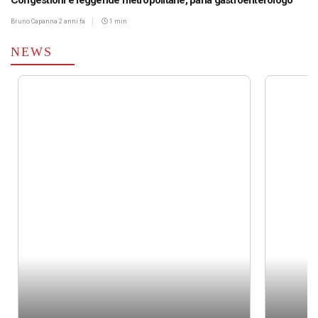
Congestioni e leggende metropolitane, parla gastroenterologo
Bruno Capanna
2 anni fa
1 min
NEWS