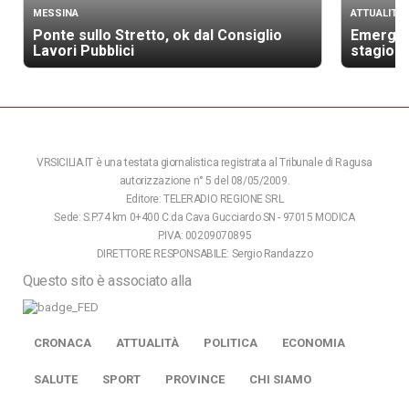
MESSINA
ATTUALITÀ
Ponte sullo Stretto, ok dal Consiglio
Emergenz
Lavori Pubblici
stagione
VRSICILIA.IT è una testata giornalistica registrata al Tribunale di Ragusa
autorizzazione n° 5 del 08/05/2009.
Editore: TELERADIO REGIONE SRL
Sede: S.P.74 km 0+400 C.da Cava Gucciardo SN - 97015 MODICA
P.IVA: 00209070895
DIRETTORE RESPONSABILE: Sergio Randazzo
Questo sito è associato alla
CRONACA
ATTUALITÀ
POLITICA
ECONOMIA
SALUTE
SPORT
PROVINCE
CHI SIAMO