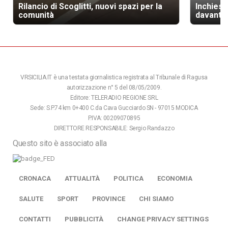
Rilancio di Scoglitti, nuovi spazi per la
Inchiest
comunità
davanti a
VRSICILIA.IT è una testata giornalistica registrata al Tribunale di Ragusa
autorizzazione n° 5 del 08/05/2009.
Editore: TELERADIO REGIONE SRL
Sede: S.P.74 km 0+400 C.da Cava Gucciardo SN - 97015 MODICA
P.IVA: 00209070895
DIRETTORE RESPONSABILE: Sergio Randazzo
Questo sito è associato alla
CRONACA
ATTUALITÀ
POLITICA
ECONOMIA
SALUTE
SPORT
PROVINCE
CHI SIAMO
CONTATTI
PUBBLICITÀ
CHANGE PRIVACY SETTINGS