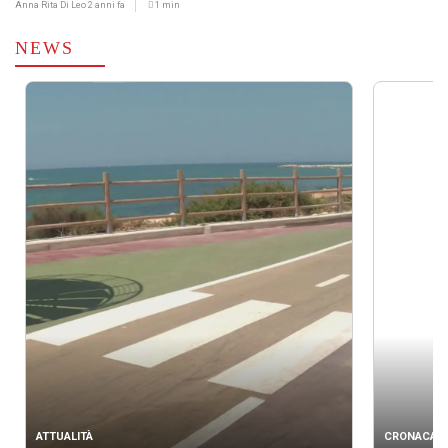
Anna Rita Di Leo
2 anni fa
1 min
NEWS
ATTUALITÀ
CRONACA