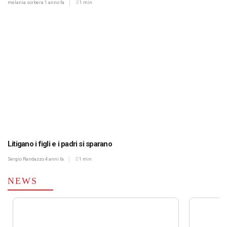
melania sorbera
1 anno fa
1 min
Litigano i figli e i padri si sparano
Sergio Randazzo
4 anni fa
1 min
NEWS