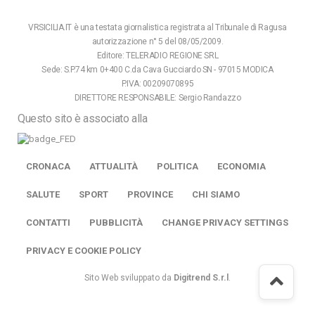
VRSICILIA.IT è una testata giornalistica registrata al Tribunale di Ragusa
autorizzazione n° 5 del 08/05/2009.
Editore: TELERADIO REGIONE SRL
Sede: S.P.74 km 0+400 C.da Cava Gucciardo SN - 97015 MODICA
P.IVA: 00209070895
DIRETTORE RESPONSABILE: Sergio Randazzo
Questo sito è associato alla
CRONACA
ATTUALITÀ
POLITICA
ECONOMIA
SALUTE
SPORT
PROVINCE
CHI SIAMO
CONTATTI
PUBBLICITÀ
CHANGE PRIVACY SETTINGS
PRIVACY E COOKIE POLICY
Sito Web sviluppato da
Digitrend S.r.l
.