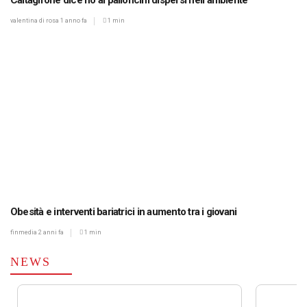
Caltagirone dice no ai palloncini dispersi nell’ambiente
valentina di rosa
1 anno fa
1 min
Obesità e interventi bariatrici in aumento tra i giovani
finmedia
2 anni fa
1 min
NEWS