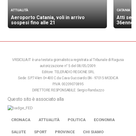
ATTUALITÀ
CATANIA
Aeroporto Catania, voli in arrivo
Atti ses
sospesi fino alle 21
36enne
VRSICILIA.IT è una testata giornalistica registrata al Tribunale di Ragusa
autorizzazione n° 5 del 08/05/2009.
Editore: TELERADIO REGIONE SRL
Sede: S.P.74 km 0+400 C.da Cava Gucciardo SN - 97015 MODICA
P.IVA: 00209070895
DIRETTORE RESPONSABILE: Sergio Randazzo
Questo sito è associato alla
CRONACA
ATTUALITÀ
POLITICA
ECONOMIA
SALUTE
SPORT
PROVINCE
CHI SIAMO