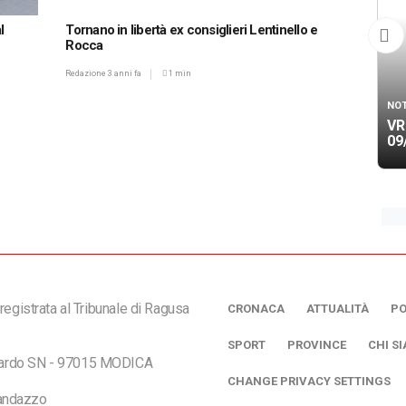
l
Tornano in libertà ex consiglieri Lentinello e
Rocca
Redazione
3 anni fa
1 min
NOT
VR
09
registrata al Tribunale di Ragusa
CRONACA
ATTUALITÀ
PO
SPORT
PROVINCE
CHI S
ciardo SN - 97015 MODICA
CHANGE PRIVACY SETTINGS
andazzo