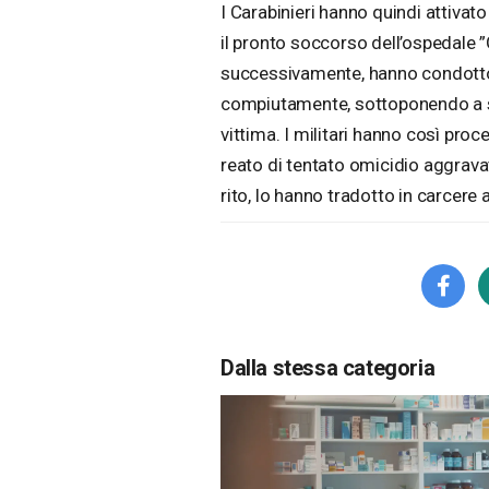
I Carabinieri hanno quindi attivat
il pronto soccorso dell’ospedale ”G
successivamente, hanno condotto p
compiutamente, sottoponendo a seq
vittima. I militari hanno così proc
reato di tentato omicidio aggravato 
rito, lo hanno tradotto in carcere
Dalla stessa categoria