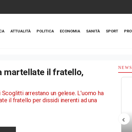
CA
ATTUALITÀ
POLITICA
ECONOMIA
SANITÀ
SPORT
PRO
NEW
 martellate il fratello,
di Scoglitti arrestano un gelese. L'uomo ha
te il fratello per dissidi inerenti ad una