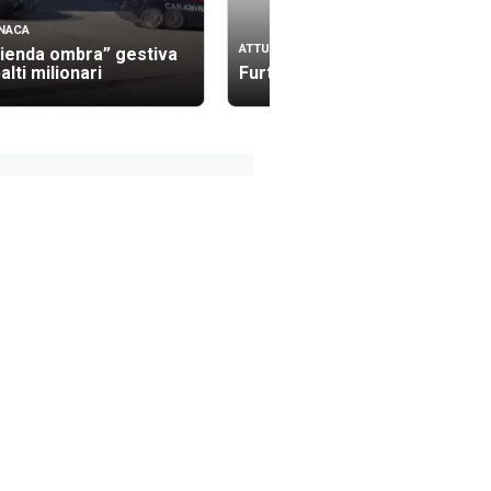
NACA
ATTUALITÀ
ienda ombra” gestiva
alti milionari
Furti nei fondi agricoli