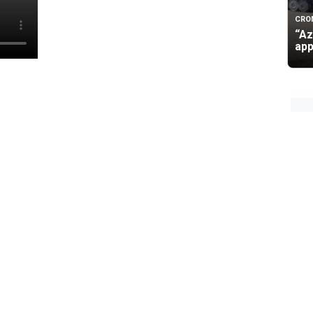
CRO
“Az
app