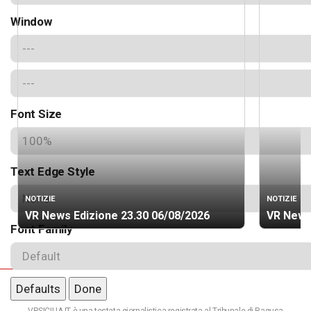
Window
Font Size
Text Edge Style
NOTIZIE
NOTIZIE
VR News Edizione 23.30 06/08/2026
VR News
Font Family
Defaults
Done
VRSICILIA.IT è una testata giornalistica registrata al Tribunale di Ragusa