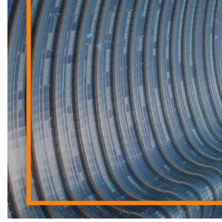
ROMA (ITALPRESS) – In questa edizione:
– Welfare aziendale in crescita nelle pmi
– Federmanager, focus su fiscalità premiale e giovani
– Turismo, crollano le presenze in Italia dal Golfo Persico
– Rottamazione quinquies, pagamenti in scadenza
mgg/abr/gsl